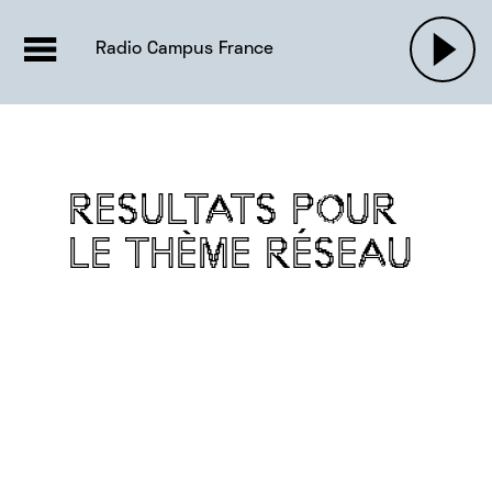
EMISSIONS |

ACTUALITÉS
RADIOS
MUSIQU
Radio Campus France
PODCASTS
RESULTATS POUR
LE THÈME RÉSEAU