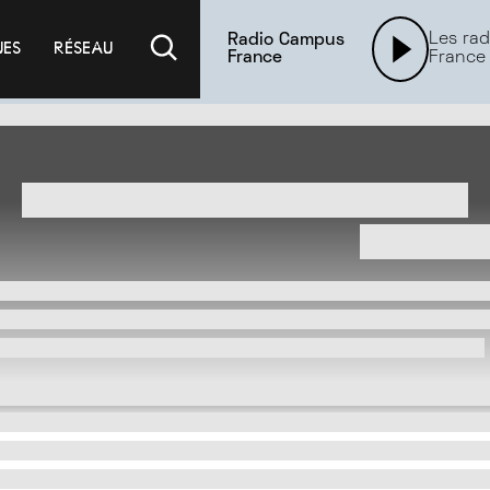
Les rad
Radio Campus
UES
RÉSEAU
France
France