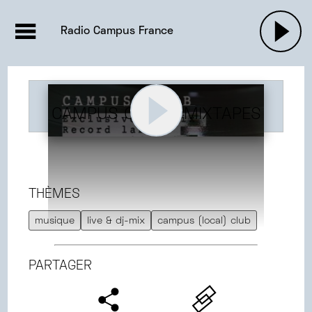
EMISSIONS |

ACTUALITÉS
RADIOS
MUSIQU
Radio Campus France
PODCASTS
CAMPUS CLUB - MIXTAPES
THÈMES
musique
live & dj-mix
campus (local) club
PARTAGER