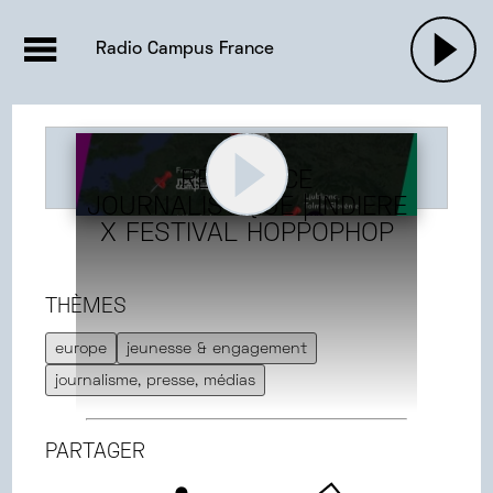
EMISSIONS |

ACTUALITÉS
RADIOS
MUSIQU
Radio Campus France
PODCASTS
RÉSIDENCE
JOURNALISTIQUE | INDIERE
X FESTIVAL HOPPOPHOP
THÈMES
europe
jeunesse & engagement
journalisme, presse, médias
PARTAGER