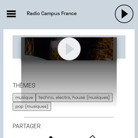
EMISSIONS |

ACTUALITÉS
RADIOS
MUSIQU
Radio Campus France
PODCASTS
LÉONIE PERNET EN
INTERVIEW
THÈMES
musique
techno, electro, house (musiques)
pop (musiques)
PARTAGER