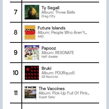
JANVIER
2023
Ty Segall
7
JUIN
2022
Album: Three Bells
Drag City
MAI
2022
AVRIL
2022
Future Islands
8
MARS
2022
Album: People Who Aren’t
There Anymore
4AD
Papooz
9
Album: RESONATE
Half Awake
8ruki
10
Album: POURquoi!!
33 Recordz
The Vaccines
11
Album: Pick-Up Full Of Pink
Carnations
Super Easy