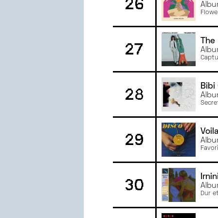
26
Albu
Flowe
The
27
Albu
Captu
Bibi
28
Albu
Secre
Voil
29
Albu
Favor
Irni
30
Albu
Dur e