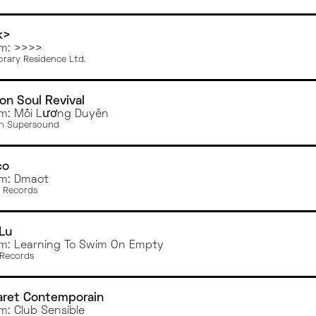
k>
m: >>>>
rary Residence Ltd.
on Soul Revival
m: Mối Lương Duyên
n Supersound
co
m: Dmaot
 Records
Lu
m: Learning To Swim On Empty
Records
aret Contemporain
m: Club Sensible