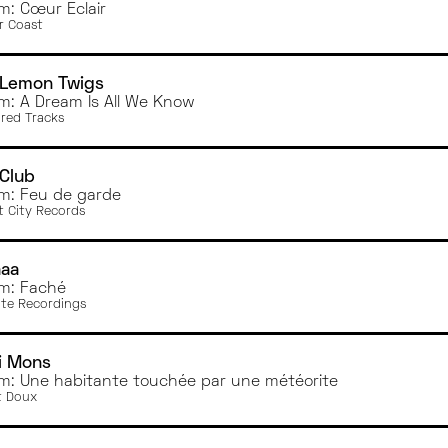
m: Cœur Éclair
r Coast
 Lemon Twigs
m: A Dream Is All We Know
red Tracks
 Club
m: Feu de garde
t City Records
aaa
m: Faché
ite Recordings
ni Mons
m: Une habitante touchée par une météorite
t Doux