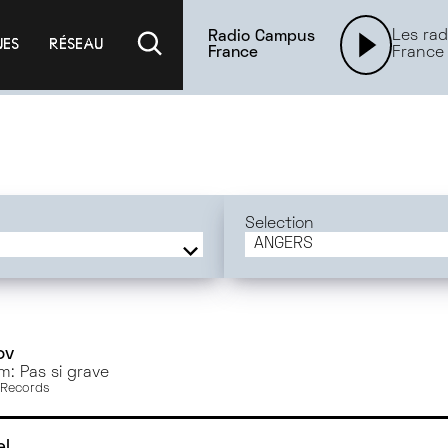
Les rad
Radio Campus
UES
RÉSEAU
France
France
Selection
ANGERS
FRANCE
BORDEAUX
DIJON
PARIS
ov
m: Pas si grave
GRENOBLE
 Records
ANGERS
MONTPELLIER
el