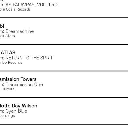
TOULOUSE
m: AS PALAVRAS, VOL. 1 & 2
RENNES
eo e Coala Records
CAEN
CLERMONT-FERRAND
bi
m: Dreamachine
ock Stars
 ATLAS
m: RETURN TO THE SPIRIT
mbo Records
smission Towers
m: Transmission One
l Cultura
lotte Day Wilson
m: Cyan Blue
cordings