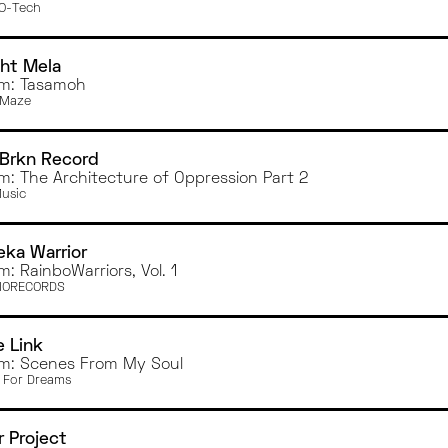
O-Tech
ght Mela
m: Tasamoh
oMaze
Brkn Record
m: The Architecture of Oppression Part 2
usic
ka Warrior
m: RainboWarriors, Vol. 1
IORECORDS
 Link
m: Scenes From My Soul
 For Dreams
r Project