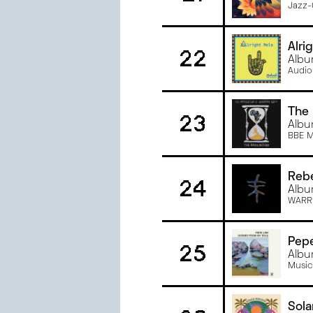
Jazz-
Alri
22
Albu
Audi
The 
23
Albu
BBE M
Rebe
24
Albu
WARR
Pepe
25
Albu
Music
Sola