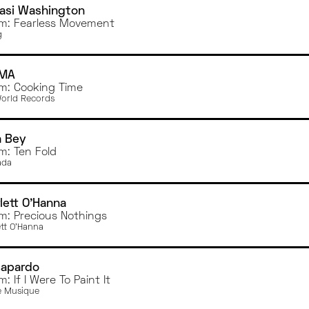
asi Washington
m: Fearless Movement
g
MA
m: Cooking Time
orld Records
a Bey
m: Ten Fold
ada
lett O'Hanna
m: Precious Nothings
ett O'Hanna
sapardo
: If I Were To Paint It
 Musique