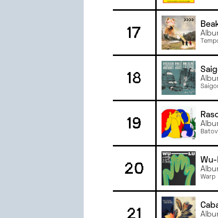
Bea
17
Albu
Tempo
Saig
18
Albu
Saigo
Ras
19
Albu
Batov
Wu-
20
Albu
Warp 
Cab
21
Albu