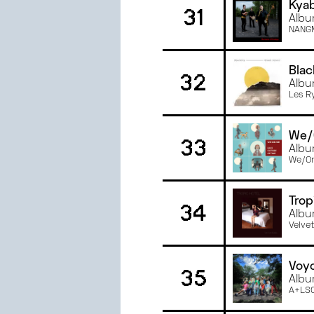
Kyab
31
Albu
NANG
Blac
32
Albu
Les R
We/
33
Albu
We/O
Trop
34
Albu
Velve
Voy
35
Albu
A+LS