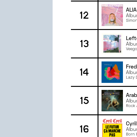
ALI
12
Alb
Simon
Left
13
Albu
Veego
Fred
14
Albu
Lazy 
Arab
15
Albu
Rock 
Cyril
16
Albu
Born 