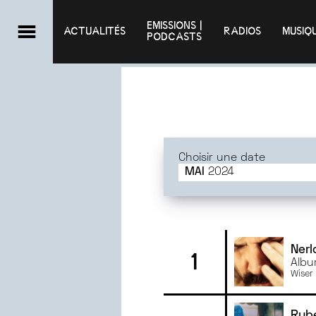
EMISSIONS |

ACTUALITÉS
RADIOS
MUSIQ
PODCASTS
Choisir une date
MAI
2024
JUIN
2025
MAI
2025
AVRIL
2025
MARS
2025
Nerl
1
Albu
FÉVRIER
2025
Wiser
JANVIER
2025
DÉCEMBRE
2024
Rub