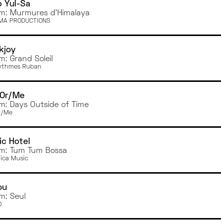
 Yul-Sa
m: Murmures d'Himalaya
MA PRODUCTIONS
kjoy
m: Grand Soleil
ythmes Ruban
Or/Me
m: Days Outside of Time
r/Me
ic Hotel
m: Tum Tum Bossa
tica Music
ou
m: Seul
O