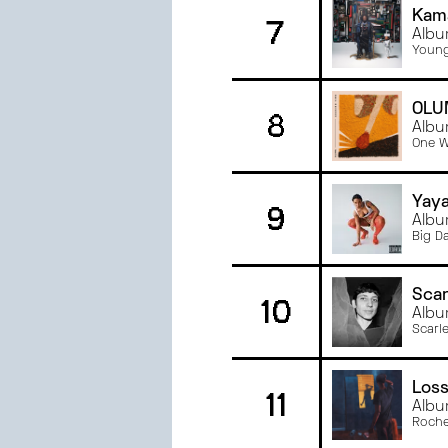
Kam
7
JANVIER
2023
Albu
JUIN
2022
Youn
MAI
2022
AVRIL
2022
OLU
8
Albu
MARS
2022
One W
Yay
9
Albu
Big D
Scar
10
Albu
Scarl
Los
11
Album
Roche