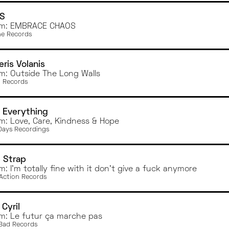
AS
um: EMBRACE CHAOS
e Records
eris Volanis
m: Outside The Long Walls
 Records
 Everything
m: Love, Care, Kindness & Hope
Days Recordings
 Strap
m: I'm totally fine with it don't give a fuck anymore
Action Records
 Cyril
m: Le futur ça marche pas
Bad Records