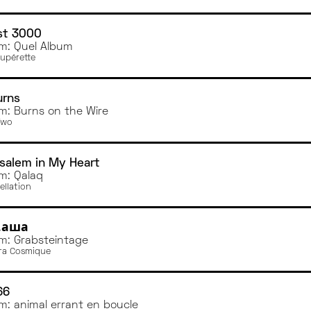
st 3000
m: Quel Album
upérette
urns
m: Burns on the Wire
Two
salem in My Heart
m: Qalaq
ellation
.аша
m: Grabsteintage
ra Cosmique
66
m: animal errant en boucle