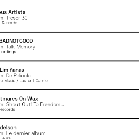
PARIS
BESANÇON
ous Artists
m: Tresor 30
RENNES
r Records
GRENOBLE
ANGERS
BADNOTGOOD
BORDEAUX
m: Talk Memory
TOURS
cordings
CAEN
TOULOUSE
Limiñanas
AMIENS
m: De Película
to Music / Laurent Garnier
BREST
MONTPELLIER
htmares On Wax
m: Shout Out! To Freedom...
Records
delson
m: Le dernier album
illeurs