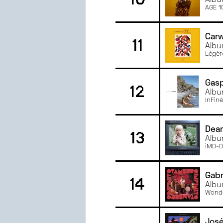
AGE 1
Carw
11
Albu
Légèr
Gasp
12
Albu
InFiné
Dean
13
Albu
iMD-
Gabr
14
Albu
Wonde
José