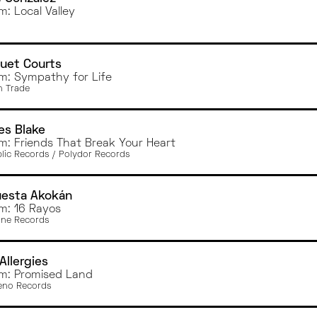
m: Local Valley
uet Courts
m: Sympathy for Life
 Trade
es Blake
m: Friends That Break Your Heart
lic Records / Polydor Records
uesta Akokán
m: 16 Rayos
ne Records
Allergies
m: Promised Land
eno Records