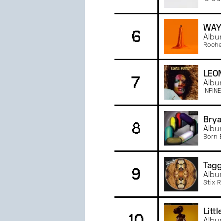
SEPTEMBRE
2023
JUIN
2023
MAI
2023
WAY
6
Albu
AVRIL
2023
Roche
MARS
2023
FÉVRIER
2023
LEO
7
JANVIER
2023
Albu
JUIN
2022
INFINE
MAI
2022
AVRIL
2022
Brya
8
Albu
MARS
2022
Born 
Tag
9
Albu
Stix 
Litt
10
Albu