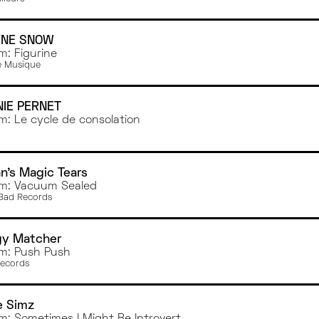
NE SNOW
m: Figurine
 Musique
NIE PERNET
m: Le cycle de consolation
n's Magic Tears
m: Vacuum Sealed
Bad Records
gy Matcher
m: Push Push
Records
le Simz
m: Sometimes I Might Be Introvert