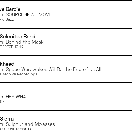
a Garcia
um: SOURCE ⧺ WE MOVE
rd Jazz
Selenites Band
m: Behind the Mask
STEREOPHONK
ckhead
m: Space Werewolves Will Be the End of Us All
e Archive Recordings
m: HEY WHAT
POP
Sierra
m: Sulphur and Molasses
FOOT ONE Records