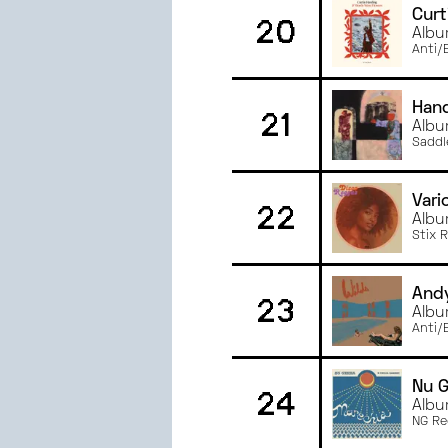
Curt
20
Albu
Anti/
Hand
21
Albu
Saddl
Vari
22
Albu
Stix 
And
23
Albu
Anti/
Nu 
24
Albu
NG Re