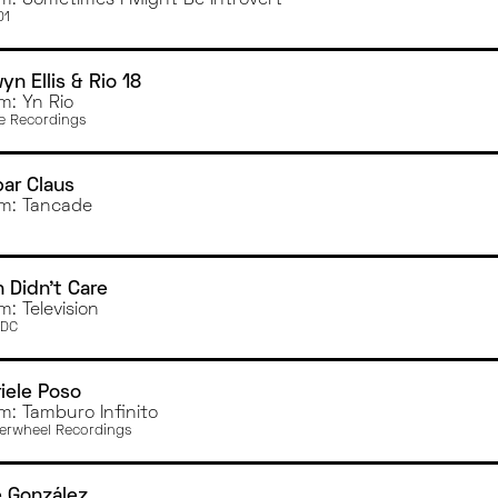
01
yn Ellis & Rio 18
m: Yn Rio
e Recordings
ar Claus
m: Tancade
 Didn't Care
m: Television
DDC
iele Poso
m: Tamburo Infinito
rwheel Recordings
 González