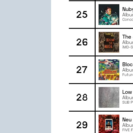
Nuby
25
Alb
Conco
The 
26
Albu
iMD-
Blo
27
Albu
Futur
Low
28
Albu
SUB 
Neu 
29
Albu
FIVE 