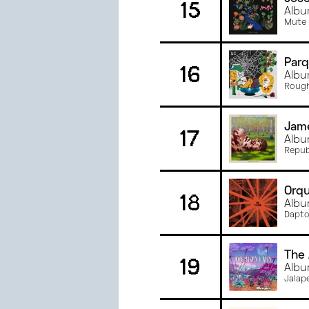
15
Albu
Mute
Parq
16
Albu
Rough
Jam
17
Albu
Repub
Orq
18
Albu
Dapto
The 
19
Albu
Jalap