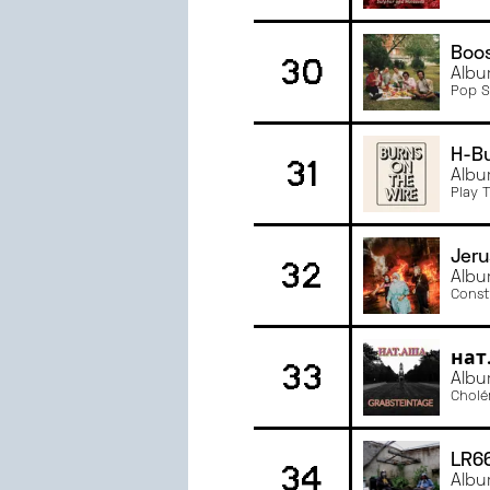
Boo
30
Albu
Pop S
H-B
31
Albu
Play 
Jeru
32
Albu
Const
нат
33
Albu
Cholé
LR6
34
Albu