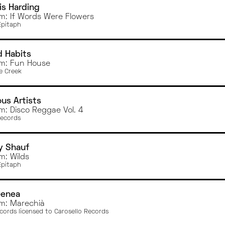
is Harding
m: If Words Were Flowers
Epitaph
 Habits
m: Fun House
e Creek
ous Artists
m: Disco Reggae Vol. 4
Records
y Shauf
m: Wilds
Epitaph
Genea
m: Marechià
cords licensed to Carosello Records