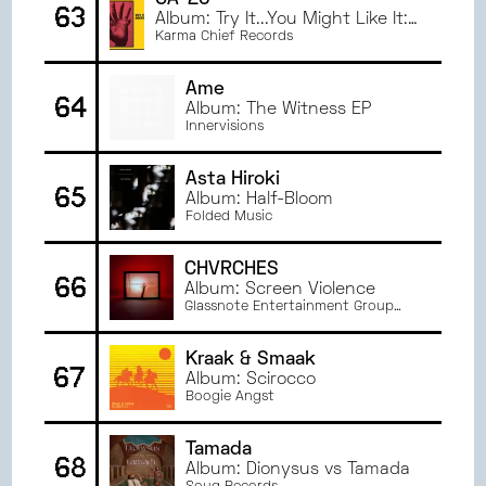
GA-20
63
Album: Try It...You Might Like It:
GA-20 Does Hound Dog Taylor
Karma Chief Records
Âme
64
Album: The Witness EP
Innervisions
Asta Hiroki
65
Album: Half-Bloom
Folded Music
CHVRCHES
66
Album: Screen Violence
Glassnote Entertainment Group
LLC
Kraak & Smaak
67
Album: Scirocco
Boogie Angst
Tamada
68
Album: Dionysus vs Tamada