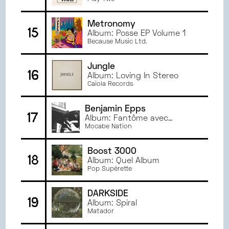
Metronomy
15
Album: Posse EP Volume 1
Because Music Ltd.
Jungle
16
Album: Loving In Stereo
Caiola Records
Benjamin Epps
17
Album: Fantôme avec
chauffeur
Mocabe Nation
Boost 3000
18
Album: Quel Album
Pop Supérette
DARKSIDE
19
Album: Spiral
Matador