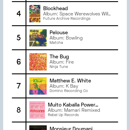
JANVIER
2024
Blockhead
DÉCEMBRE
2023
4
Album: Space Werewolves Will
NOVEMBRE
2023
Be the End of Us All
Future Archive Recordings
OCTOBRE
2023
Pelouse
SEPTEMBRE
2023
5
Album: Bowling
JUIN
2023
Matcha
MAI
2023
AVRIL
2023
The Bug
6
Album: Fire
MARS
2023
Ninja Tune
FÉVRIER
2023
JANVIER
2023
Matthew E. White
7
JUIN
2022
Album: K Bay
Domino Recording Co
MAI
2022
AVRIL
2022
Muito Kaballa Power
8
MARS
2022
Ensemble
Album: Mamari Remixed
Rebel Up Records
Monsieur Doumani