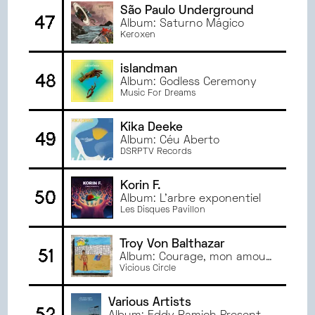
São Paulo Underground
47
Album: Saturno Mágico
Keroxen
islandman
48
Album: Godless Ceremony
Music For Dreams
Kika Deeke
49
Album: Céu Aberto
DSRPTV Records
Korin F.
50
Album: L'arbre exponentiel
Les Disques Pavillon
Troy Von Balthazar
51
Album: Courage, mon amour
!
Vicious Circle
Various Artists
52