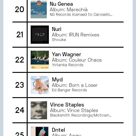
Nu Genea
20
Album: Marechià
NG Records licensed to Carosello
Records
Nuri
21
Album: IRUN Remixes
Shouka
Yan Wagner
22
Album: Couleur Chaos
Yotanka Records
Myd
23
Album: Born a Loser
Ed Banger Records
Vince Staples
24
Album: Vince Staples
Blacksmith Recordings/Motown
Records
Dntel
25