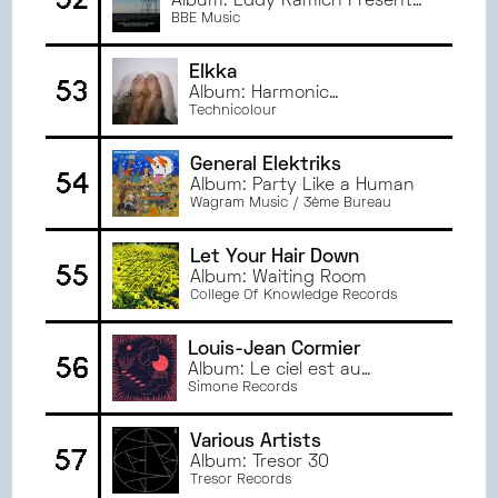
Album: Eddy Ramich Presents
Croatian Blue
BBE Music
Elkka
53
Album: Harmonic
Frequencies
Technicolour
General Elektriks
54
Album: Party Like a Human
Wagram Music / 3ème Bureau
Let Your Hair Down
55
Album: Waiting Room
College Of Knowledge Records
Louis-Jean Cormier
56
Album: Le ciel est au
plancher
Simone Records
Various Artists
57
Album: Tresor 30
Tresor Records