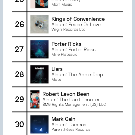
Album: Away
Morr Music
Kings of Convenience
26
Album: Peace Or Love
Virgin Records Ltd
Porter Ricks
27
Album: Porter Ricks
Mille Plateaux
Liars
28
Album: The Apple Drop
Mute
Robert Levon Been
29
Album: The Card Counter
(Original Songs from the Motion
BMG Rights Management (US) LLC
Picture)
Mark Cain
30
Album: Cameos
Parenthèses Records