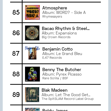
Atmosphere
85
Album: WORD? - Side A
Rhymesayers
Bacao Rhythm & Steel
86
Band
Album: Expansions
Big Crown Records
Benjamin Cotto
87
Album: Le Grand Bleu
E.47 Records
Benny The Butcher
88
Album: Pyrex Picasso
Rare Scrilla / BSF
Blak Madeen
89
Album: Let The Good Get
Even
The SpitSLAM Record Label Group