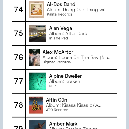
Al-Dos Band
74
Album: Doing Our Thing with
Pride
Kalita Records
Alan Vega
75
Album: After Dark
In The Red
Alex McArtor
76
Album: House On The Bay (Nick
Waterhouse Remix)
Bigmac Records
Alpine Dweller
77
Album: Kraken
NFR
Altin Gün
78
Album: Kisasa Kisas b/w
Erkilet Güzeli
ATO Records
Amber Mark