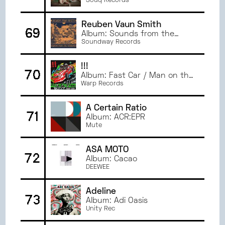
Souq Records
Reuben Vaun Smith
69
Album: Sounds from the
Workshop
Soundway Records
!!!
70
Album: Fast Car / Man on the
Moon
Warp Records
A Certain Ratio
71
Album: ACR:EPR
Mute
ASA MOTO
72
Album: Cacao
DEEWEE
Adeline
73
Album: Adi Oasis
Unity Rec