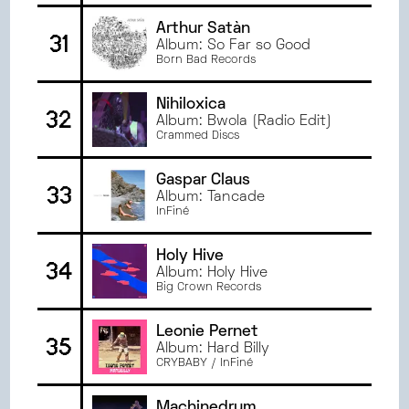
Arthur Satàn
31
Album: So Far so Good
Born Bad Records
Nihiloxica
32
Album: Bwola (Radio Edit)
Crammed Discs
Gaspar Claus
33
Album: Tancade
InFiné
Holy Hive
34
Album: Holy Hive
Big Crown Records
Leonie Pernet
35
Album: Hard Billy
CRYBABY / InFiné
Machinedrum