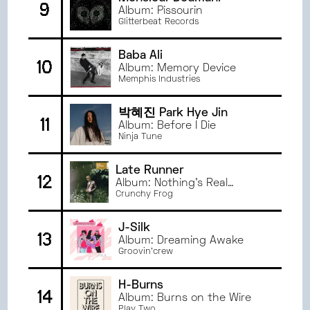
9
Album: Pissourin
Glitterbeat Records
Baba Ali
10
Album: Memory Device
Memphis Industries
박혜진 Park Hye Jin
11
Album: Before I Die
Ninja Tune
Late Runner
12
Album: Nothing's Real
Anymore
Crunchy Frog
J-Silk
13
Album: Dreaming Awake
Groovin'crew
H-Burns
14
Album: Burns on the Wire
Play Two