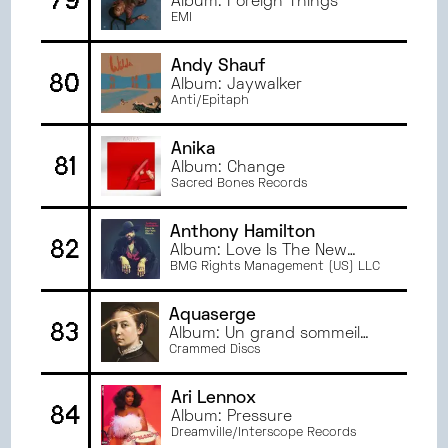
79
Album: Foreign Things
EMI
Andy Shauf
80
Album: Jaywalker
Anti/Epitaph
Anika
81
Album: Change
Sacred Bones Records
Anthony Hamilton
82
Album: Love Is The New
Black
BMG Rights Management (US) LLC
Aquaserge
83
Album: Un grand sommeil
noir
Crammed Discs
Ari Lennox
84
Album: Pressure
Dreamville/Interscope Records