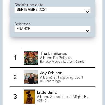
Choisir une date
SEPTEMBRE
2021
JUIN
2025
MAI
2025
Selection
AVRIL
2025
FRANCE
MARS
2025
FRANCE
FÉVRIER
2025
AMIENS
JANVIER
2025
BORDEAUX
DÉCEMBRE
2024
DIJON
The Limiñanas
1
Album: De Película
NOVEMBRE
2024
ORLÉANS
Berreto Music / Laurent Garnier
OCTOBRE
2024
RENNES
SEPTEMBRE
2024
PARIS
Joy Orbison
2
JUIN
2024
Album: still slipping vol. 1
BESANÇON
XL Recordings
MAI
2024
TOULOUSE
AVRIL
2024
ANGERS
Little Simz
3
MARS
2024
MONTPELLIER
Album: Sometimes I Might Be
Introvert
AGE 101
FÉVRIER
2024