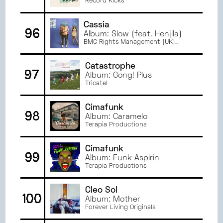
Record Kicks
Cassia
96
Album: Slow (feat. Henjila)
BMG Rights Management (UK)
Limited
Catastrophe
97
Album: Gong! Plus
Tricatel
Cimafunk
98
Album: Caramelo
Terapia Productions
Cimafunk
99
Album: Funk Aspirin
Terapia Productions
Cleo Sol
100
Album: Mother
Forever Living Originals