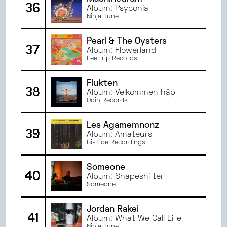
36
Album: Psyconia
Ninja Tune
Pearl & The Oysters
37
Album: Flowerland
Feeltrip Records
Flukten
38
Album: Velkommen håp
Odin Records
Les Agamemnonz
39
Album: Amateurs
Hi-Tide Recordings
Someone
40
Album: Shapeshifter
Someone
Jordan Rakei
41
Album: What We Call Life