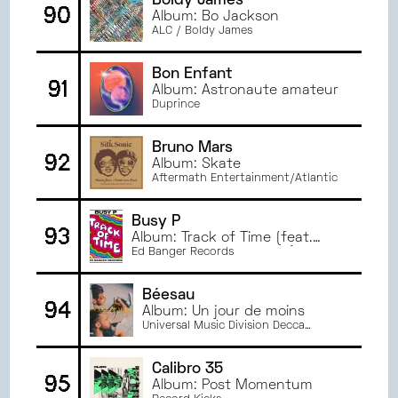
Boldy James
90
Album: Bo Jackson
ALC / Boldy James
Bon Enfant
91
Album: Astronaute amateur
Duprince
Bruno Mars
92
Album: Skate
Aftermath Entertainment/Atlantic
Busy P
93
Album: Track of Time (feat.
Haich Ber Na & Shay Lia)
Ed Banger Records
Béesau
94
Album: Un jour de moins
Universal Music Division Decca
Records France
Calibro 35
95
Album: Post Momentum