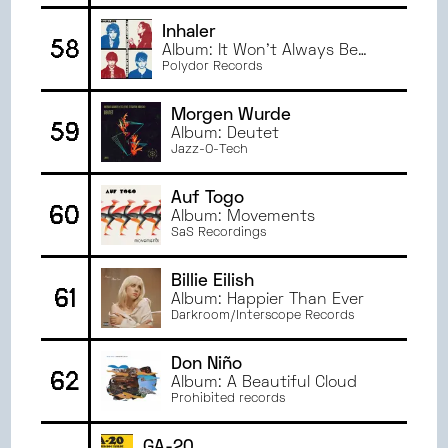
Inhaler
58
Album: It Won't Always Be
Like This
Polydor Records
Morgen Wurde
59
Album: Deutet
Jazz-O-Tech
Auf Togo
60
Album: Movements
SaS Recordings
Billie Eilish
61
Album: Happier Than Ever
Darkroom/Interscope Records
Don Niño
62
Album: A Beautiful Cloud
Prohibited records