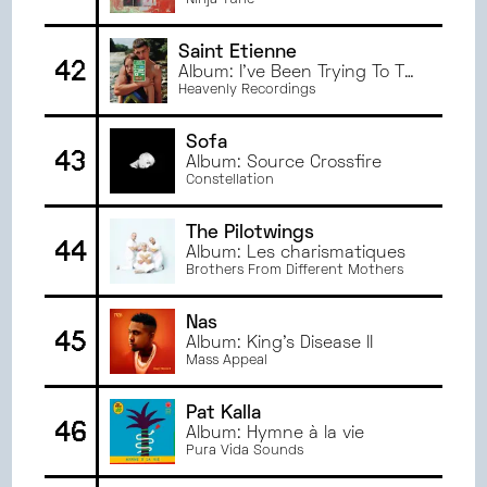
Ninja Tune
Saint Etienne
42
Album: I've Been Trying To Tell
You
Heavenly Recordings
Sofa
43
Album: Source Crossfire
Constellation
The Pilotwings
44
Album: Les charismatiques
Brothers From Different Mothers
Nas
45
Album: King's Disease II
Mass Appeal
Pat Kalla
46
Album: Hymne à la vie
Pura Vida Sounds