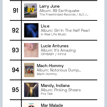
Larry June
91
Album: 89 Earthquake
The Freeminded Records / ALC /
EMPIRE
Liv.e
92
Album: Girl In The Half Pearl
In Real Life Music
Lucie Antunes
93
Album: It's Amazing
CRYBABY / InFiné
Mach-Hommy
94
Album: Notorious Dump
Legends: Volume 2
Mach-Hommy
Mandy, Indiana
95
Album: Pinking Shears
Fire Talk
Mar Malade