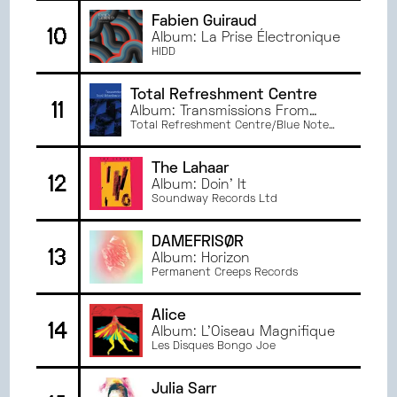
Fabien Guiraud
10
Album: La Prise Électronique
HIDD
Total Refreshment Centre
11
Album: Transmissions From
Total Refreshment Centre
Total Refreshment Centre/Blue Note
Records
The Lahaar
12
Album: Doin' It
Soundway Records Ltd
DAMEFRISØR
13
Album: Horizon
Permanent Creeps Records
Alice
14
Album: L'Oiseau Magnifique
Les Disques Bongo Joe
Julia Sarr