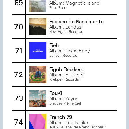
69
Album: Magnetic Island
Four Flies
Fabiano do Nascimento
70
Album: Lendas
Now Again Records
Fieh
71
Album: Texas Baby
Jansen Records
Figub Brazlevic
72
Album: F.L.O.S.S.
Krekpek Records
FouKi
73
Album: Zayon
Disques 7ième Ciel
French 79
74
Album: Life Is Like
IN/EX, le label de Grand Bonheur