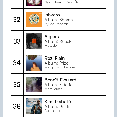
Nyami Nyami Records
Ishkero
32
Album: Shama
Kyudo Records
Algiers
33
Album: Shook
Matador
Rozi Plain
34
Album: Prize
Memphis Industries
Benoît Pioulard
35
Album: Eidetic
Morr Music
Kimi Djabaté
36
Album: Dindin
Cumbancha