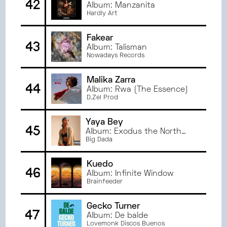
42
Album: Manzanita
Hardly Art
Fakear
43
Album: Talisman
Nowadays Records
Malika Zarra
44
Album: Rwa (The Essence)
D.Zel Prod
Yaya Bey
45
Album: Exodus the North
Star
Big Dada
Kuedo
46
Album: Infinite Window
Brainfeeder
Gecko Turner
47
Album: De balde
Lovemonk Discos Buenos