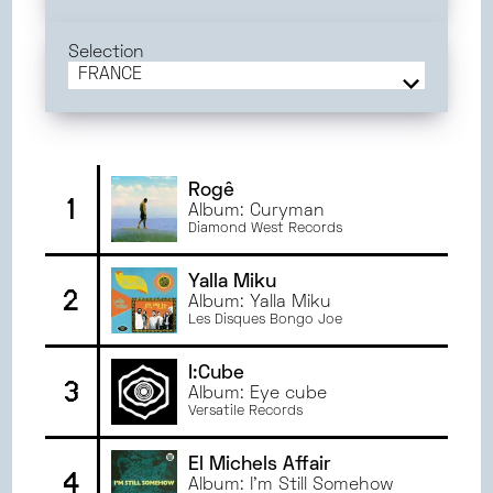
JUIN
2025
MAI
2025
Selection
AVRIL
2025
FRANCE
MARS
2025
FRANCE
FÉVRIER
2025
ORLÉANS
JANVIER
2025
RENNES
DÉCEMBRE
2024
TOULOUSE
Rogê
1
Album: Curyman
NOVEMBRE
2024
ANGERS
Diamond West Records
OCTOBRE
2024
SEPTEMBRE
2024
Yalla Miku
2
JUIN
2024
Album: Yalla Miku
Les Disques Bongo Joe
MAI
2024
AVRIL
2024
I:Cube
3
MARS
2024
Album: Eye cube
Versatile Records
FÉVRIER
2024
JANVIER
2024
El Michels Affair
DÉCEMBRE
2023
4
Album: I'm Still Somehow