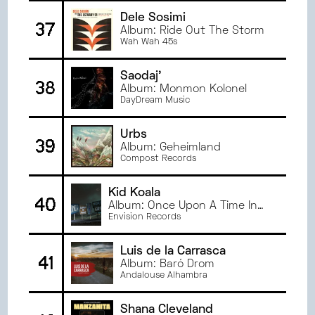
Dele Sosimi
37
Album: Ride Out The Storm
Wah Wah 45s
Saodaj'
38
Album: Monmon Kolonel
DayDream Music
Urbs
39
Album: Geheimland
Compost Records
Kid Koala
40
Album: Once Upon A Time In
The Northeast
Envision Records
Luis de la Carrasca
41
Album: Baró Drom
Andalouse Alhambra
Shana Cleveland