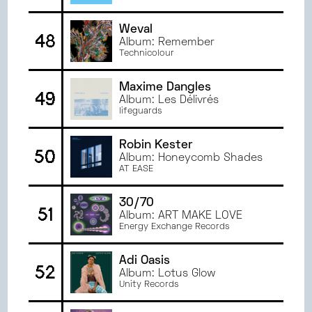
Weval
48
Album: Remember
Technicolour
Maxime Dangles
49
Album: Les Délivrés
lifeguards
Robin Kester
50
Album: Honeycomb Shades
AT EASE
30/70
51
Album: ART MAKE LOVE
Energy Exchange Records
Adi Oasis
52
Album: Lotus Glow
Unity Records