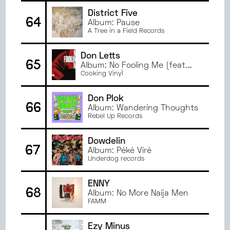
District Five
64
Album: Pause
A Tree in a Field Records
Don Letts
65
Album: No Fooling Me (feat.
Hollie Cook)
Cooking Vinyl
Don Plok
66
Album: Wandering Thoughts
Rebel Up Records
Dowdelin
67
Album: Péké Viré
Underdog records
ENNY
68
Album: No More Naija Men
FAMM
Ezy Minus