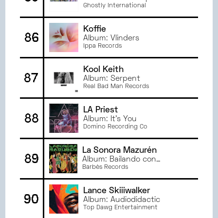
Ghostly International
Koffie
86
Album: Vlinders
Ippa Records
Kool Keith
87
Album: Serpent
Real Bad Man Records
LA Priest
88
Album: It's You
Domino Recording Co
La Sonora Mazurén
89
Album: Bailando con
Extraños
Barbès Records
Lance Skiiiwalker
90
Album: Audiodidactic
Top Dawg Entertainment