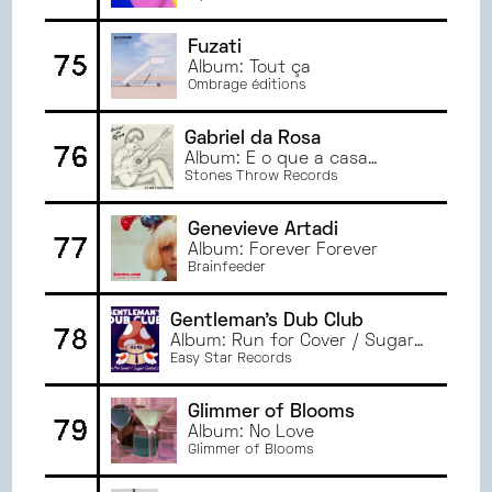
Fuzati
75
Album: Tout ça
Ombrage éditions
Gabriel da Rosa
76
Album: É o que a casa
oferece
Stones Throw Records
Genevieve Artadi
77
Album: Forever Forever
Brainfeeder
Gentleman's Dub Club
78
Album: Run for Cover / Sugar
Coated Lies
Easy Star Records
Glimmer of Blooms
79
Album: No Love
Glimmer of Blooms