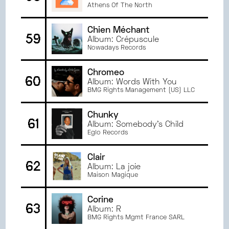
Athens Of The North
Chien Méchant
59
Album: Crépuscule
Nowadays Records
Chromeo
60
Album: Words With You
BMG Rights Management (US) LLC
Chunky
61
Album: Somebody's Child
Eglo Records
Clair
62
Album: La joie
Maison Magique
Corine
63
Album: R
BMG Rights Mgmt France SARL