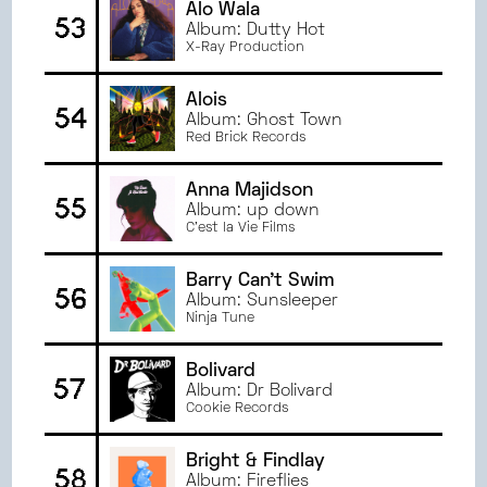
Alo Wala
53
Album: Dutty Hot
X-Ray Production
Alois
54
Album: Ghost Town
Red Brick Records
Anna Majidson
55
Album: up down
C'est la Vie Films
Barry Can't Swim
56
Album: Sunsleeper
Ninja Tune
Bolivard
57
Album: Dr Bolivard
Cookie Records
Bright & Findlay
58
Album: Fireflies