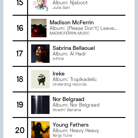
15
Album: Njaboot
Julia Sarr
Madison McFerrin
16
Album: (Please Don't) Leave
Me Now
MADMCFERRIN MUSIC
Sabrina Bellaouel
17
Album: Al Hadr
InFiné
Ireke
18
Album: Tropikadelic
Underdog records
Nor Belgraad
19
Album: Nor Belgraad
Howlin' Banana
Young Fathers
20
Album: Heavy Heavy
Ninja Tune