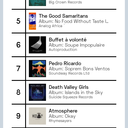
NOVEMBRE
2023
Big Crown Records
OCTOBRE
2023
The Good Samaritans
SEPTEMBRE
2023
5
Album: No Food Without Taste If
JUIN
2023
By Hunger (Analog Africa Dance
Analog Africa
MAI
2023
Edition No.20)
AVRIL
2023
Buffet à volonté
6
Album: Soupe Impopulaire
MARS
2023
Autoproduction
FÉVRIER
2023
JANVIER
2023
Pedro Ricardo
7
JUIN
2022
Album: Soprem Bons Ventos
Soundway Records Ltd
MAI
2022
AVRIL
2022
Death Valley Girls
8
MARS
2022
Album: Islands in the Sky
Suicide Squeeze Records
Atmosphere
9
Album: Okay
Rhymesayers