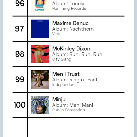
96
Album: Lonely
Humming Records
Maxime Denuc
97
Album: Nachthorn
Vlek
McKinley Dixon
98
Album: Run, Run, Run
City Slang
Men I Trust
99
Album: Ring of Past
Independent
Minju
100
Album: Mani Mani
Public Possession