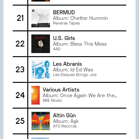
BERMUD
21
Album: Chetter Hummin
Reverse Tapes
U.S. Girls
22
Album: Bless This Mess
4AD
Les Abranis
23
Album: Id Ed Was
Les Disques Bongo Joe
Various Artists
24
Album: Once Again We Are the
Children of the Sun Compiled by
BBE Music
Paul Hillery
Altin Gün
25
Album: Aşk
ATO Records