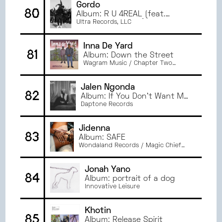
Gordo
80
Album: R U 4REAL (feat.
Marina Maximilian)
Ultra Records, LLC
Inna De Yard
81
Album: Down the Street
Wagram Music / Chapter Two
Records
Jalen Ngonda
82
Album: If You Don't Want My
Love
Daptone Records
Jidenna
83
Album: SAFE
Wondaland Records / Magic Chief
Productions
Jonah Yano
84
Album: portrait of a dog
Innovative Leisure
Khotin
85
Album: Release Spirit