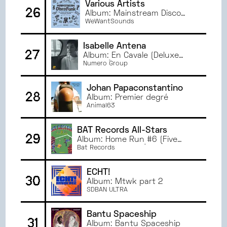
Various Artists
26
Album: Mainstream Disco
Funk
WeWantSounds
Isabelle Antena
27
Album: En Cavale (Deluxe
Edition)
Numero Group
Johan Papaconstantino
28
Album: Premier degré
Animal63
BAT Records All-Stars
29
Album: Home Run #6 (Five
Years of Hard Mix)
Bat Records
ECHT!
30
Album: Mtwk part 2
SDBAN ULTRA
Bantu Spaceship
31
Album: Bantu Spaceship